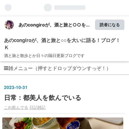
あのcongiroが、酒と旅と○○を大
読者になる
いに語る！ブログ！Ｋ
あのcongiroが、酒と旅と○○を大いに語る！ブログ！
Ｋ
酒と旅と散歩とか日々の隔日更新ブログです
雑メニュー（押すとドロップダウンすっぞ！）
2023
-
10
-
31
日常：都美人を飲んでいる
これ飲んでる
日記雑記