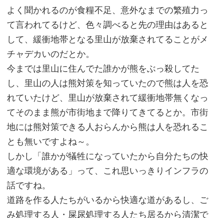
よく聞かれるのが食糧不足、意外なまでの繁殖力っ
て言われてるけど、色々調べると先の理由はあると
して、緩衝地帯となる里山が放棄されてることがメ
チャデカいのだとか。
今までは里山に住んでた誰かが熊をぶっ殺してた
し、里山の人は熊対策を知っていたので熊は人を恐
れていたけど、里山が放棄されて緩衝地帯無くなっ
てそのまま熊が市街地まで降りてきてるとか。市街
地には熊対策できる人おらんから熊は人を恐れるこ
とも無いですよね～。
しかし「誰かが犠牲になっていたから自分たちの快
適な環境がある」って、これ思いっきりインフラの
話ですね。
道路を作る人たちがいるから快適な道があるし、ご
み処理する人・屎尿処理する人たち居るから清潔で