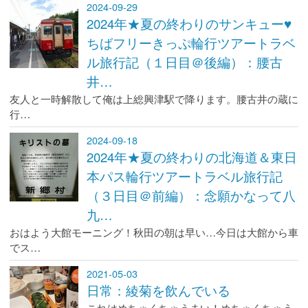
2024-09-29
2024年★夏の終わりのサンキュー♥
ちばフリーきっぷ輪行ツアートラベ
ル旅行記（１日目＠後編）：腰古
井…
友人と一時解散して俺は上総興津駅で降ります。腰古井の蔵に
行…
2024-09-18
2024年★夏の終わりの北海道＆東日
本パス輪行ツアートラベル旅行記
（３日目＠前編）：念願かなって八
九…
おはよう大館モーニング！秋田の朝は早い…今日は大館から車
でス…
2021-05-03
日常：綾菊を飲んでいる
これはめちゃくちゃうまい！めちゃくちゃう