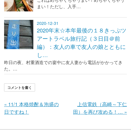
まい！ただし、入手…
2020-12-31
2020年末☆本年最後の１８きっぷツ
アートラベル旅行記（３日目＠前
編）：友人の車で友人の娘とともに
し…
昨日の夜、村重酒造での宴中に友人妻から電話がかかってき
た。…
コメントを書く
«
11/1 本格焼酎＆泡盛の
上信電鉄（高崎～下仁
日ですね！
田）を再び攻める！…
»